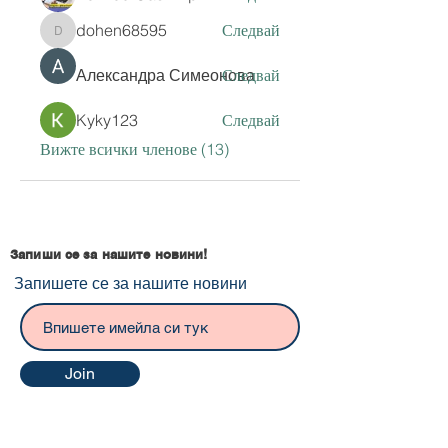
dohen68595
Следвай
dohen68595
Александра Симеонова
Следвай
Kyky123
Следвай
Вижте всички членове (13)
Запиши се за нашите новини!
Запишете се за нашите новини
Join