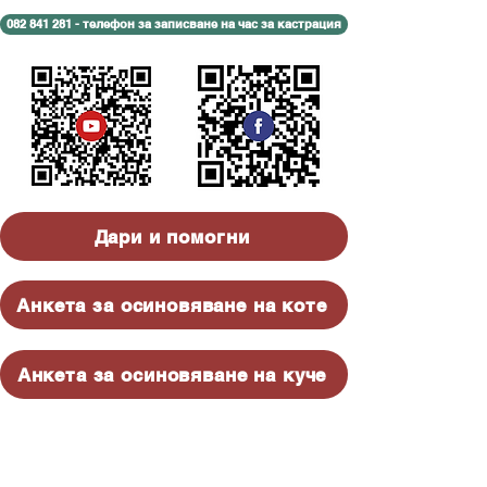
082 841 281 - телефон за записване на час за кастрация
Дари и помогни
Анкета за осиновяване на коте
Анкета за осиновяване на куче