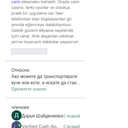
canlı
 sitesinden bahsetti. Orada canlı 
casino, farklı oyunlar ve oldukça 
pratik bir uygulama var. İster 
telefondan ister bilgisayardan gir, 
anında eğlenceye dalabiliyorsun. 
Üstelik güvenli altyapısı sayesinde 
içim rahat. Artık akşamları sıkılmak 
yerine heyecanlı dakikalar yaşıyorum.
Like
Reply
Относно
Ако можете да транспортирате
куче или коте, и искате да стан
...
Прочетете повече
членове
Дарья Шайденкова
Следвай
Verified Cash App Accounts
Следвай