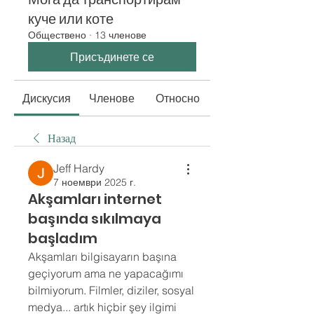
куче или коте
Обществено
·
13 членове
Присъдинете се
Дискусия
Членове
Относно
Назад
Jeff Hardy
7 ноември 2025 г.
Akşamları internet
başında sıkılmaya
başladım
Akşamları bilgisayarın başına 
geçiyorum ama ne yapacağımı 
bilmiyorum. Filmler, diziler, sosyal 
medya... artık hiçbir şey ilgimi 