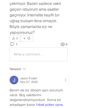
çekmiyor. Bazen sadece vakit 
geçsin istiyorum ama saatler 
geçmiyor. İnternette keyifli bir 
uğraş bulsam fena olmazdı. 
Böyle zamanlarda siz ne 
yapıyorsunuz?
0
1
4
Write a comment...
Newest
Jason Foden
Nov 07, 2025
Benim de bir dönem aynı sorunum 
vardı. Boş vakitlerimi 
değerlendiremiyordum. Sonra bir 
arkadaşım bana 
1xbet poker oyna 